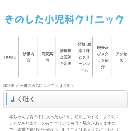
発熱･感
院長及
診療担
染症棟
診療内
病院案
びスタ
アクセ
HOME
当医師
とクリ
容
内
ッフ紹
ス
予定表
ーンル
介
ーム
HOME
＞ 子供の病気について ＞ よく吐く
よく吐く
赤ちゃんは胃の中に入ったものが、逆流しやすく、よく吐く
ことがあります。のみすぎていても吐く場合がありますの
で、体重の伸びが十分なら、吐くことはあまり気にされなく