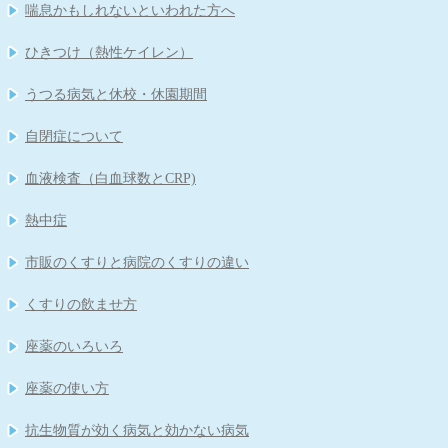
喘息かもしれないといわれた方へ
ひきつけ（熱性ケイレン）
うつる病気と休校・休園期間
自閉症について
血液検査（白血球数とCRP)
熱中症
市販のくすりと病院のくすりの違い
くすりの飲ませ方
座薬のいろいろ
座薬の使い方
抗生物質が効く病気と効かない病気