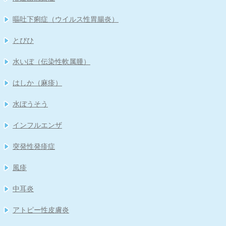
嘔吐下痢症（ウイルス性胃腸炎）
とびひ
水いぼ（伝染性軟属腫）
はしか（麻疹）
水ぼうそう
インフルエンザ
突発性発疹症
風疹
中耳炎
アトピー性皮膚炎