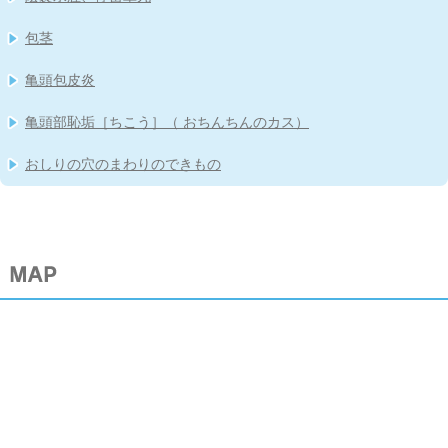
包茎
亀頭包皮炎
亀頭部恥垢［ちこう］（ おちんちんのカス）
おしりの穴のまわりのできもの