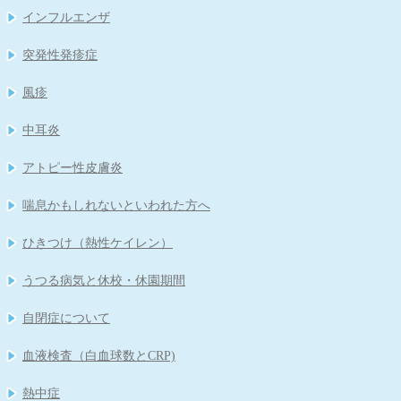
インフルエンザ
突発性発疹症
風疹
中耳炎
アトピー性皮膚炎
喘息かもしれないといわれた方へ
ひきつけ（熱性ケイレン）
うつる病気と休校・休園期間
自閉症について
血液検査（白血球数とCRP)
熱中症