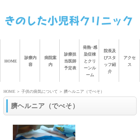
発熱･感
院長及
診療担
染症棟
診療内
病院案
びスタ
アクセ
HOME
当医師
とクリ
容
内
ッフ紹
ス
予定表
ーンル
介
ーム
HOME
＞ 子供の病気について ＞ 臍ヘルニア（でべそ）
臍ヘルニア（でべそ）