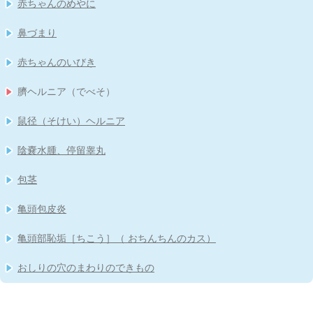
赤ちゃんのめやに
鼻づまり
赤ちゃんのいびき
臍ヘルニア（でべそ）
鼠径（そけい）ヘルニア
陰嚢水腫、停留睾丸
包茎
亀頭包皮炎
亀頭部恥垢［ちこう］（ おちんちんのカス）
おしりの穴のまわりのできもの