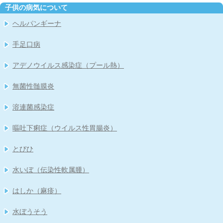
子供の病気について
ヘルパンギーナ
手足口病
アデノウイルス感染症（プール熱）
無菌性髄膜炎
溶連菌感染症
嘔吐下痢症（ウイルス性胃腸炎）
とびひ
水いぼ（伝染性軟属腫）
はしか（麻疹）
水ぼうそう