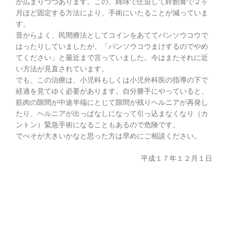
が広まりつつあります。この、綿球で圧迫して絆創膏で２ヶ
月ほど固定する方法により、手術にいたることが減っていま
す。
昔からよく、民間療法としてコインをあててバンソウコウで
はったりしていましたが、「バンソウコウまけするのでやめ
てください」と最近まで言っていました。今はまたそれに近
い方法が見直されています。
でも、この治療は、小児科もしくは小児外科医の指導の下で
経過を見てゆく必要があります。自分勝手にやっていると、
筋肉の隙間が中途半端にとじて隙間が残りヘルニアが再発し
たり、ヘルニアが出っぱなしになって引っ込まなくなり（カ
ントン）緊急手術になることもあるので危険です。
でべそが大きいかなと思った方は早めにご相談ください。
平成１７年１２月１日