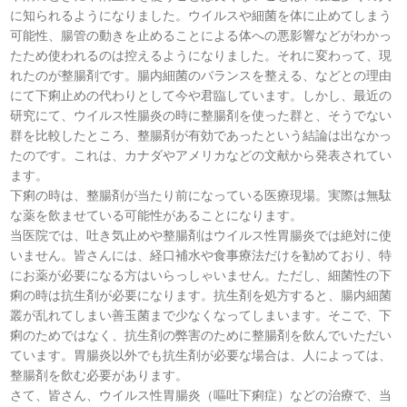
に知られるようになりました。ウイルスや細菌を体に止めてしまう
可能性、腸管の動きを止めることによる体への悪影響などがわかっ
たため使われるのは控えるようになりました。それに変わって、現
れたのが整腸剤です。腸内細菌のバランスを整える、などとの理由
にて下痢止めの代わりとして今や君臨しています。しかし、最近の
研究にて、ウイルス性腸炎の時に整腸剤を使った群と、そうでない
群を比較したところ、整腸剤が有効であったという結論は出なかっ
たのです。これは、カナダやアメリカなどの文献から発表されてい
ます。
下痢の時は、整腸剤が当たり前になっている医療現場。実際は無駄
な薬を飲ませている可能性があることになります。
当医院では、吐き気止めや整腸剤はウイルス性胃腸炎では絶対に使
いません。皆さんには、経口補水や食事療法だけを勧めており、特
にお薬が必要になる方はいらっしゃいません。ただし、細菌性の下
痢の時は抗生剤が必要になります。抗生剤を処方すると、腸内細菌
叢が乱れてしまい善玉菌まで少なくなってしまいます。そこで、下
痢のためではなく、抗生剤の弊害のために整腸剤を飲んでいただい
ています。胃腸炎以外でも抗生剤が必要な場合は、人によっては、
整腸剤を飲む必要があります。
さて、皆さん、ウイルス性胃腸炎（嘔吐下痢症）などの治療で、当