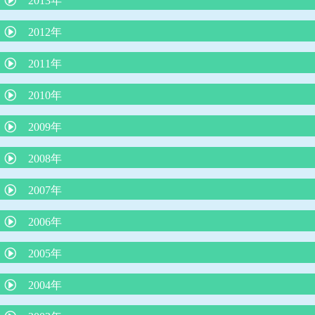
2013年
４歳まで授乳を
子どもの謎の“あるある”行動
今、お子さんが飲んでいる薬、本当に必要ですか？
厚労省が「カゼや喉の痛みに容易に抗生剤は使うな！」
子どものわがままやめさせる魔法のフレーズ
子どもとスマホ
夜尿症に対する最新治療について
2012年
子どもを傷つける言葉、行為とは？
新しいインフルエンザ治療薬「ゾフルーザ」について
ヒトメタニウモウイルスとは何者だ？
最新、人気の絵本の紹介（３冊）
ダンスィ
運動会の競争で勝つ方法
熱中症のメカニズムと症状に対する救急処置
アレルギー検査では見つからないミルクアレルギー
予防接種の同時接種とその効果について
2011年
子どもに使ってはいけないNGワード
鉄欠乏性貧血
コミュニケーションがとれない子どもたち
熱中症のメカニズムと症状に対する救急処置
子どもの才能を伸ばせない親の特徴
将来、６種混合ワクチンになる日が来る？
包茎の赤ちゃんの対処
不思議の国のアリス症候群
ロタウイルス胃腸炎予防ワクチン
2010年
４歳の頃に本をたくさん読むと頭が良くなる？
赤ちゃんの授乳について
子どもを抱きしめるほど頭が良くなる
脱水症を防ぐ経口補水の方法
突発性発疹症は健康な身近な人からうつる
肺炎球菌、ヒブワクチンの重要性
赤ちゃんを泣き止ませるための必殺アラカルト
喘息の患者さんの治療（予防）について
「子どもののほめ方、叱り方」
2009年
B型肝炎予防ワクチンを受けましょう！
「赤ちゃんの涙目、めやに」について
夏に流行るエンテロウイルス感染症
溶連菌感染症の治療
低カルシウムをひき起こす食品
重症なアレルギー性鼻炎とレーザー治療
B型肝炎ワクチンを受けましょう！その２
インフルエンザの重篤な合併症
抱きぐせは悪くない
2008年
腸管出血性大腸菌について
妊娠と知らずに麻疹風疹混合ワクチンや風疹ワクチンを接種した
夏に流行る病気について
「重症なアレルギー性鼻炎とレーザー治療」
食物アレルギーの新しい考え方
夏に流行るエンテロウイルス感染症について
場合
卒乳と抱擁
母乳育児の素晴らしさ
子どものじんましん
2007年
ロタウイルス胃腸炎にご注意を！
食物アレルギーと離乳食
平和のいのり
ヒトメタニューモウイルス感染症について
「心雑音」について
子どもの諸症状の考え方と対処について
RSウイルス感染症について
牛乳と便秘
ノロウイルスの猛威
2006年
長く続く咳
タバコはPM2.5の塊だ
夏に流行る「ヤケド虫」
起立性調節障害：ODについて
便秘と牛乳
喘息予防の最前線
カゼに副鼻腔炎はつきもの
インフルエンザの登校、登園禁止期間について
３歳までの子育てに大切なこと その２
冬場に流行る要注意な病気
2005年
虫さされ
赤ちゃんの抜け毛
子どものおっぱいの話
感染症の登園の許可
臍まわりは身長の半分以下が命を守る
子どものおちんちんや肛門付近の病気
臍ヘルニアは放っておけない
2004年
うんちの色の話
おたふく風邪と難聴
脚気にご用心
子どものメタボリック症候群
病気のときのお風呂
傷は消毒しないで！
耳のそうじ