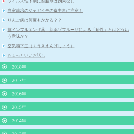
ウイルス性下痢に整腸剤は効果なし
子どもの微熱とは 院長コラム
院長コラム「魚をたべて蕁麻疹が出たら、魚アレルギーか？』
自家栽培のジャガイモの食中毒に注意！
院長コラム 本年度の学校・幼稚園のプール実施の条件について
子宮頸がんワクチンを受けましょう！
りんご病は何度もかかる？？
院長コラム 令和２年５月号 「赤ちゃんは縦抱っこより、抱きし
められたい！」
抗インフルエンザ薬 新薬ゾフルーザによる「耐性」とはどうい
う意味か？
乳児健診を受けられない保護者の方に伝えたいこと
空気嚥下症（くうきえんげしょう）
花粉症の注射（ゾレア）治療について
ちょっといいお話し
子どもの睡眠
2018年
苺状血管腫の治療がレーザー治療から内服（プロプラノロール）
2017年
治療へ
子どもの肥満と肥満症
2016年
嘔吐下痢症に、吐き気止めや整腸剤は必要？？
シナジス接種します
「抗生剤は検査なしで出してはならない」という声明文（日本小
赤ちゃんの仙尾部の皮膚のくぼみ
2015年
児科医会）
溶連菌感染症後の尿検査について
L8020乳酸菌による虫歯予防
小１プロブレムとは
おちんちんの「むきむき体操」に物申す
2014年
「３歳の自我の芽生え」
揺さぶられ症候群
かぜの薬ー院長のひとりごと
手足口病について
耳掃除はしてはいけません！
３歳までの子育てに大切なこと