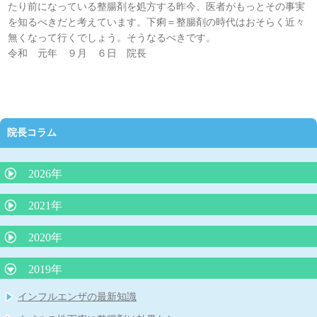
たり前になっている整腸剤を処方する昨今、医者がもっとその事実
を知るべきだと考えています。下痢＝整腸剤の時代はおそらく近々
無くなって行くでしょう。そうなるべきです。
令和 元年 ９月 ６日 院長
院長コラム
2026年
抗生剤の正しい使い方（どんな時に必要か）
2021年
夜泣きにLGG乳酸菌（ヨーグルト）が効果的？
2020年
外来で３０分で分かるアレルギー検査は本当に信頼できるのか？
院長コラム「アトピー性皮膚炎の最新知識：プロアクティブ療
2019年
院長コラム 「魚アレルギー」
法」
インフルエンザの最新知識
院長コラム アレルギー学会が言っている（積極的に負荷免疫療
院長コラム 「子どもの便秘について」
法をする）ことは本当か？