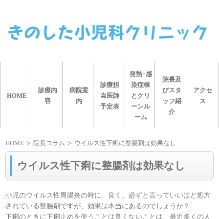
発熱･感
院長及
診療担
染症棟
診療内
病院案
びスタ
アクセ
HOME
当医師
とクリ
容
内
ッフ紹
ス
予定表
ーンル
介
ーム
HOME
＞ 院長コラム ＞ ウイルス性下痢に整腸剤は効果なし
ウイルス性下痢に整腸剤は効果なし
小児のウイルス性胃腸炎の時に、良く、必ずと言っていいほど処方
されている整腸剤ですが、効果は本当にあるのでしょうか？
下痢のときに下痢止めを使うことは良くないことは、最近多くの人