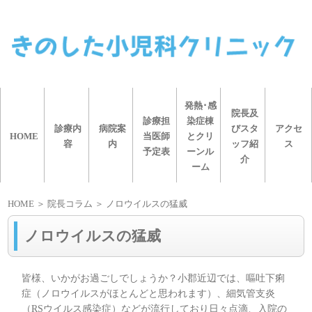
発熱･感
院長及
診療担
染症棟
診療内
病院案
びスタ
アクセ
HOME
当医師
とクリ
容
内
ッフ紹
ス
予定表
ーンル
介
ーム
HOME
＞ 院長コラム ＞ ノロウイルスの猛威
ノロウイルスの猛威
皆様、いかがお過ごしでしょうか？小郡近辺では、嘔吐下痢
症（ノロウイルスがほとんどと思われます）、細気管支炎
（RSウイルス感染症）などが流行しており日々点滴、入院の