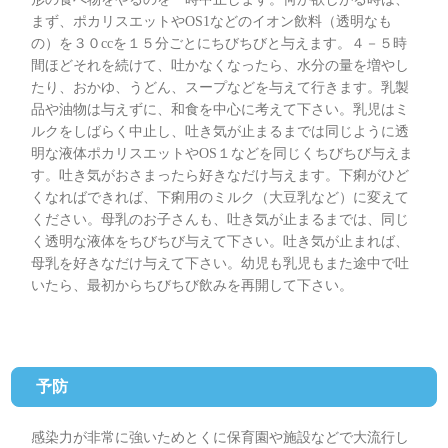
まず、ポカリスエットやOS1などのイオン飲料（透明なも
の）を３０ccを１５分ごとにちびちびと与えます。４－５時
間ほどそれを続けて、吐かなくなったら、水分の量を増やし
たり、おかゆ、うどん、スープなどを与えて行きます。乳製
品や油物は与えずに、和食を中心に考えて下さい。乳児はミ
ルクをしばらく中止し、吐き気が止まるまでは同じように透
明な液体ポカリスエットやOS１などを同じくちびちび与えま
す。吐き気がおさまったら好きなだけ与えます。下痢がひど
くなればできれば、下痢用のミルク（大豆乳など）に変えて
ください。母乳のお子さんも、吐き気が止まるまでは、同じ
く透明な液体をちびちび与えて下さい。吐き気が止まれば、
母乳を好きなだけ与えて下さい。幼児も乳児もまた途中で吐
いたら、最初からちびちび飲みを再開して下さい。
予防
感染力が非常に強いためとくに保育園や施設などで大流行し