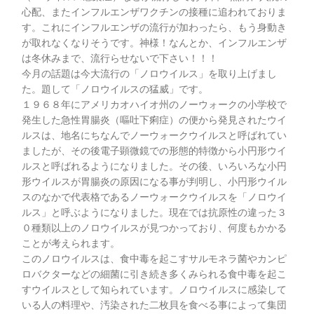
心配、またインフルエンザワクチンの接種に追われておりま
す。これにインフルエンザの流行が加わったら、もう身動き
が取れなくなりそうです。神様！なんとか、インフルエンザ
は冬休みまで、流行らせないで下さい！！！
今月の話題は今大流行の「ノロウイルス」を取り上げまし
た。題して「ノロウイルスの猛威」です。
１９６８年にアメリカオハイオ州のノーウォークの小学校で
発生した急性胃腸炎（嘔吐下痢症）の便から発見されたウイ
ルスは、地名にちなんでノーウォークウイルスと呼ばれてい
ましたが、その後電子顕微鏡での形態的特徴から小円形ウイ
ルスと呼ばれるようになりました。その後、いろいろな小円
形ウイルスが胃腸炎の原因になる事が判明し、小円形ウイル
スのなかで代表格であるノーウォークウイルスを「ノロウイ
ルス」と呼ぶようになりました。現在では抗原性の違った３
０種類以上のノロウイルスが見つかっており、何度もかかる
ことが考えられます。
このノロウイルスは、食中毒を起こすサルモネラ菌やカンピ
ロバクターなどの細菌に引き続き多くみられる食中毒を起こ
すウイルスとして知られています。ノロウイルスに感染して
いる人の料理や、汚染された二枚貝を食べる事によって集団