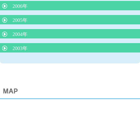
寝ている子どもの脳にも影響をあたえるテレビの音
2006年
りんご病と妊婦さん
冬場に流行る要注意な病気
2005年
臍まわりは身長の半分以下が命を守る
臍ヘルニアは放っておけない
2004年
脚気にご用心
病気のときのお風呂
耳のそうじ
2003年
ADEMってなんだ？
赤ちゃんの睡眠リズム
虫歯は親からうつる！
発熱時冷却シートに、もの申す
マイコプラズマ肺炎と細気管支炎
夜遅く食べると太る理由解明
子どもの肥満
知恵熱ってなんだ？
受動喫煙の害(子どもをタバコの害から守りましょう）
母乳は将来の肥満を予防する
乳児の栄養について
蚊はO型がお好き？
アレルギー検査はどこまで分かるか
夕食後１時間半で入浴すると良く眠れる！
薄着で子どもの体が強くなる？
成長痛ってなんだ？
クラミジア肺炎
子どもの救急ホームページ
血液型は変わる？
夏に流行る４つの病気
血液型の不思議
安静の意義
母乳で育った子は動脈硬化になりにくい？
小児救急医療、子どものよだれ
睡眠リズムと子どもの脳の発達
川崎病ってどんな病気？
乳幼児期のテレビの見すぎは言葉の発達に影響