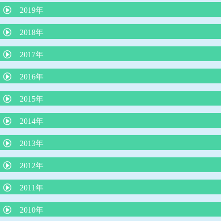
外来で３０分で分かるアレルギー検査は本当に信頼できるのか？
院長コラム「アトピー性皮膚炎の最新知識：プロアクティブ療
2019年
院長コラム 「魚アレルギー」
法」
インフルエンザの最新知識
2018年
院長コラム アレルギー学会が言っている（積極的に負荷免疫療
院長コラム 「子どもの便秘について」
法をする）ことは本当か？
ウイルス性下痢に整腸剤は効果なし
子どもの微熱とは 院長コラム
苺状血管腫の治療がレーザー治療から内服（プロプラノロール）
2017年
院長コラム「魚をたべて蕁麻疹が出たら、魚アレルギーか？』
自家栽培のジャガイモの食中毒に注意！
治療へ
院長コラム 本年度の学校・幼稚園のプール実施の条件について
子どもの肥満と肥満症
子宮頸がんワクチンを受けましょう！
2016年
りんご病は何度もかかる？？
嘔吐下痢症に、吐き気止めや整腸剤は必要？？
院長コラム 令和２年５月号 「赤ちゃんは縦抱っこより、抱きし
シナジス接種します
められたい！」
抗インフルエンザ薬 新薬ゾフルーザによる「耐性」とはどうい
「抗生剤は検査なしで出してはならない」という声明文（日本小
赤ちゃんの仙尾部の皮膚のくぼみ
2015年
う意味か？
児科医会）
溶連菌感染症後の尿検査について
乳児健診を受けられない保護者の方に伝えたいこと
L8020乳酸菌による虫歯予防
小１プロブレムとは
空気嚥下症（くうきえんげしょう）
おちんちんの「むきむき体操」に物申す
2014年
「３歳の自我の芽生え」
花粉症の注射（ゾレア）治療について
揺さぶられ症候群
かぜの薬ー院長のひとりごと
ちょっといいお話し
手足口病について
耳掃除はしてはいけません！
子どもの睡眠
３歳までの子育てに大切なこと
2013年
４歳まで授乳を
子どもの謎の“あるある”行動
今、お子さんが飲んでいる薬、本当に必要ですか？
厚労省が「カゼや喉の痛みに容易に抗生剤は使うな！」
子どものわがままやめさせる魔法のフレーズ
子どもとスマホ
夜尿症に対する最新治療について
2012年
子どもを傷つける言葉、行為とは？
新しいインフルエンザ治療薬「ゾフルーザ」について
ヒトメタニウモウイルスとは何者だ？
最新、人気の絵本の紹介（３冊）
ダンスィ
運動会の競争で勝つ方法
熱中症のメカニズムと症状に対する救急処置
アレルギー検査では見つからないミルクアレルギー
予防接種の同時接種とその効果について
2011年
子どもに使ってはいけないNGワード
鉄欠乏性貧血
コミュニケーションがとれない子どもたち
熱中症のメカニズムと症状に対する救急処置
子どもの才能を伸ばせない親の特徴
将来、６種混合ワクチンになる日が来る？
包茎の赤ちゃんの対処
不思議の国のアリス症候群
ロタウイルス胃腸炎予防ワクチン
2010年
４歳の頃に本をたくさん読むと頭が良くなる？
赤ちゃんの授乳について
子どもを抱きしめるほど頭が良くなる
脱水症を防ぐ経口補水の方法