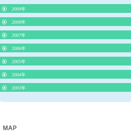
脱水症を防ぐ経口補水の方法
感染症の登園の許可
肺炎球菌、ヒブワクチンの重要性
赤ちゃんを泣き止ませるための必殺アラカルト
喘息の患者さんの治療（予防）について
2009年
B型肝炎予防ワクチンを受けましょう！
おたふく風邪と難聴
夏に流行るエンテロウイルス感染症
溶連菌感染症の治療
低カルシウムをひき起こす食品
B型肝炎ワクチンを受けましょう！その２
インフルエンザの重篤な合併症
「熱性けいれん」について
2008年
腸管出血性大腸菌について
妊娠と知らずに麻疹風疹混合ワクチンや風疹ワクチンを接種した
夏に流行る病気について
食物アレルギーの新しい考え方
夏に流行るエンテロウイルス感染症について
場合
B型肝炎予防ワクチンの定期接種
母乳育児の素晴らしさ
子どものじんましん
2007年
ロタウイルス胃腸炎にご注意を！
平和のいのり
ヒトメタニューモウイルス感染症について
「自閉症スペクトラム」について
子どもの諸症状の考え方と対処について
RSウイルス感染症について
ノロウイルスの猛威
2006年
長く続く咳
タバコはPM2.5の塊だ
人見知り
起立性調節障害：ODについて
喘息予防の最前線
カゼに副鼻腔炎はつきもの
インフルエンザの登校、登園禁止期間について
子どもの紫外線対策
冬場に流行る要注意な病気
2005年
虫さされ
子どものおっぱいの話
寝ている子どもの脳にも影響をあたえるテレビの音
臍まわりは身長の半分以下が命を守る
子どものおちんちんや肛門付近の病気
臍ヘルニアは放っておけない
2004年
うんちの色の話
りんご病と妊婦さん
脚気にご用心
子どものメタボリック症候群
病気のときのお風呂
傷は消毒しないで！
耳のそうじ
2003年
ADEMってなんだ？
子どもは何処まで親に似るのか
赤ちゃんの睡眠リズム
紫外線対策は子どもの頃から
虫歯は親からうつる！
発熱時冷却シートに、もの申す
みかんの季節と黄色い手足
マイコプラズマ肺炎と細気管支炎
夜遅く食べると太る理由解明
胃炎、腸炎を除く子どもの腹痛
子どもの肥満
知恵熱ってなんだ？
受動喫煙の害(子どもをタバコの害から守りましょう）
母乳は将来の肥満を予防する
タミフルを飲んでも飲まなくても１－２日はお子さんから目を離
乳児の栄養について
蚊はO型がお好き？
さないで！
アレルギー検査はどこまで分かるか
夕食後１時間半で入浴すると良く眠れる！
薄着で子どもの体が強くなる？
子どもの中耳炎に対する先進国での対応
成長痛ってなんだ？