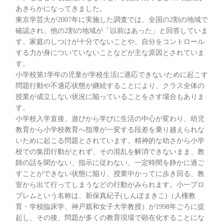
あきらかになってきました。
東京学芸大が2007年に実施した調査では、全国の2割の地域で
確認され、他の2割の地域が「以前はあった」と回答していま
す。家庭のしつけが十分でないことや、自分をコントロール
する力が身についていないことなどが主な原因とされていま
す。
小学校第1学年の児童が学校生活に適応できないために起こす
問題行動や不適応状態が継続することにより、クラス全体の
授業が成立しない状況に陥っていることをさす場合もありま
す。
小学校入学直後、遊びから学びに生活の中心が変わり、幼児
教育から小学校教育へ指導が一変する段差を乗り越えられな
いために起こる問題とされています。精神的な幼さから小学
校での集団行動がとれず、その混乱を解消できないまま、教
師の話を聞かない、指示に従わない、一定時間を静かに過ご
すことができない状態に陥り、授業中かってに歩き回る、教
室から出て行ってしまうなどの行動がみられます。小一プロ
ブレムという名称は、新保真紀子(しんぽまきこ)（人権教
育・学校臨床学、神戸親和女子大学教授）が1998年ごろに提
起し、その後、問題が多くの教育現場で顕在化することにな