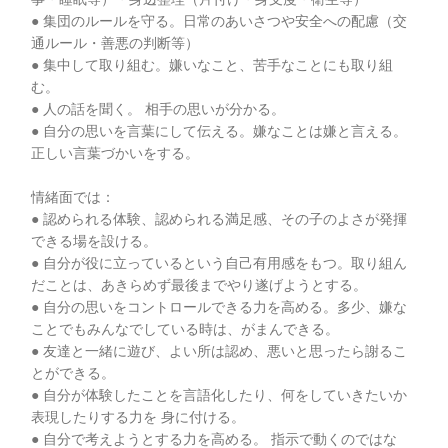
● 集団のルールを守る。日常のあいさつや安全への配慮（交
通ルール・善悪の判断等）
● 集中して取り組む。嫌いなこと、苦手なことにも取り組
む。
● 人の話を聞く。 相手の思いが分かる。
● 自分の思いを言葉にして伝える。嫌なことは嫌と言える。
正しい言葉づかいをする。
情緒面では：
● 認められる体験、認められる満足感、その子のよさが発揮
できる場を設ける。
● 自分が役に立っているという自己有用感をもつ。取り組ん
だことは、あきらめず最後までやり遂げようとする。
● 自分の思いをコントロールできる力を高める。多少、嫌な
ことでもみんなでしている時は、がまんできる。
● 友達と一緒に遊び、よい所は認め、悪いと思ったら謝るこ
とができる。
● 自分が体験したことを言語化したり、何をしていきたいか
表現したりする力を 身に付ける。
● 自分で考えようとする力を高める。 指示で動くのではな