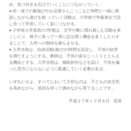
め、気づ付きを広げていくことにつながっていく。
● 幼・保での劇遊びやお店屋さんごっこなど仲間と一緒に相
談しながら遊びを創 っていく活動は、小学校で学級単位で話
し合って学習していく姿につながる。
● 小学校入学直前の3学期は、文字や数に慣れ親しむ活動を多
くしたり、椅子に座って一斉に話を聞く機会を多くしたりす
ることで、入学への期待を膨らませる。
● 入学当初は、自由活動(遊び)の時間を設定し、子供の欲求
を満たすようにする。教師は、子供の姿をじっくりととらえ
る機会とする。入学当初は、補助担任などを設け、子供を偏
った見方にならないように配慮していく必要がある。
いずれにせよ、すべてにおいて大切なのは、子どもの自主性
を高めながら、笑顔を持って褒めながら育てることです。
平成２７年１２月６日 院長