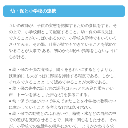
幼・保と小学校の連携
互いの教師が、子供の実態を把握するための参観をする。そ
の上で、小学校側として配慮すること。幼・保の年長児は、
できることがいっぱいあるので、小学校入学時でもいろいろ
させてみる。その際、仕事が雑でもできていることを認めて
やることが大事で ある。初めから細かい指導をしないように
心がける。
● 幼・保の子供の清掃は、隅々をきれいにするとうよりも、
技量的に も大ざっぱに部屋を掃除する程度である。しかし、
それをできることと して認めてやることが大事である。
● 幼・保の先生の話し方の調子(ほわっと包み込む柔らかい
声、トーンを落とし た声など)を参考にする。
● 幼・保での遊びの中で学んできたことを小学校の教科の中
に生かしていくこと を考えなければいけない。
● 幼・保での動物とのふれあいや、植物・水などの自然の中
での遊びを充実させることで、興味・関心をもたせる。それ
が、小学校での生活科の教科において、 よりかかわりを求