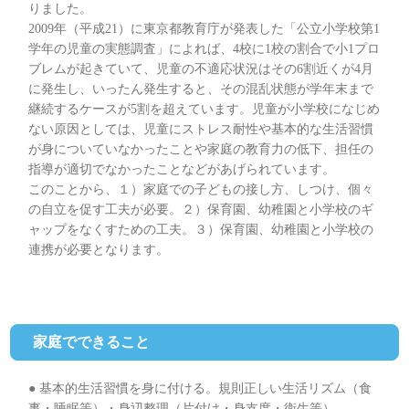
りました。
2009年（平成21）に東京都教育庁が発表した「公立小学校第1
学年の児童の実態調査」によれば、4校に1校の割合で小1プロ
ブレムが起きていて、児童の不適応状況はその6割近くが4月
に発生し、いったん発生すると、その混乱状態が学年末まで
継続するケースが5割を超えています。児童が小学校になじめ
ない原因としては、児童にストレス耐性や基本的な生活習慣
が身についていなかったことや家庭の教育力の低下、担任の
指導が適切でなかったことなどがあげられています。
このことから、１）家庭での子どもの接し方、しつけ、個々
の自立を促す工夫が必要。２）保育園、幼稚園と小学校のギ
ャップをなくすための工夫。３）保育園、幼稚園と小学校の
連携が必要となります。
家庭でできること
● 基本的生活習慣を身に付ける。規則正しい生活リズム（食
事・睡眠等）・身辺整理（片付け・身支度・衛生等）