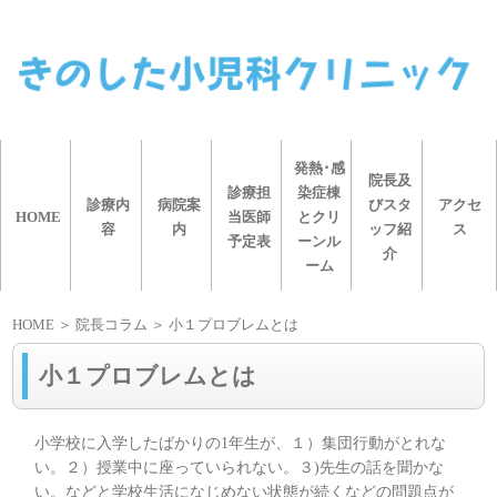
発熱･感
院長及
診療担
染症棟
診療内
病院案
びスタ
アクセ
HOME
当医師
とクリ
容
内
ッフ紹
ス
予定表
ーンル
介
ーム
HOME
＞ 院長コラム ＞ 小１プロブレムとは
小１プロブレムとは
小学校に入学したばかりの1年生が、１）集団行動がとれな
い。２）授業中に座っていられない。３)先生の話を聞かな
い。などと学校生活になじめない状態が続くなどの問題点が