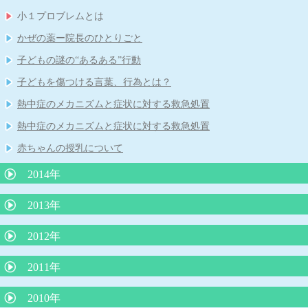
乳児健診を受けられない保護者の方に伝えたいこと
L8020乳酸菌による虫歯予防
小１プロブレムとは
空気嚥下症（くうきえんげしょう）
おちんちんの「むきむき体操」に物申す
「３歳の自我の芽生え」
花粉症の注射（ゾレア）治療について
揺さぶられ症候群
かぜの薬ー院長のひとりごと
ちょっといいお話し
手足口病について
耳掃除はしてはいけません！
子どもの睡眠
４歳まで授乳を
子どもの謎の“あるある”行動
今、お子さんが飲んでいる薬、本当に必要ですか？
厚労省が「カゼや喉の痛みに容易に抗生剤は使うな！」
子どもとスマホ
子どもを傷つける言葉、行為とは？
新しいインフルエンザ治療薬「ゾフルーザ」について
ヒトメタニウモウイルスとは何者だ？
ダンスィ
熱中症のメカニズムと症状に対する救急処置
アレルギー検査では見つからないミルクアレルギー
鉄欠乏性貧血
熱中症のメカニズムと症状に対する救急処置
子どもの才能を伸ばせない親の特徴
不思議の国のアリス症候群
赤ちゃんの授乳について
子どもを抱きしめるほど頭が良くなる
突発性発疹症は健康な身近な人からうつる
2014年
「子どもののほめ方、叱り方」
「赤ちゃんの涙目、めやに」について
重症なアレルギー性鼻炎とレーザー治療
３歳までの子育てに大切なこと
2013年
抱きぐせは悪くない
「重症なアレルギー性鼻炎とレーザー治療」
子どものわがままやめさせる魔法のフレーズ
卒乳と抱擁
夜尿症に対する最新治療について
2012年
食物アレルギーと離乳食
最新、人気の絵本の紹介（３冊）
「心雑音」について
運動会の競争で勝つ方法
牛乳と便秘
予防接種の同時接種とその効果について
2011年
子どもに使ってはいけないNGワード
夏に流行る「ヤケド虫」
コミュニケーションがとれない子どもたち
便秘と牛乳
将来、６種混合ワクチンになる日が来る？
包茎の赤ちゃんの対処
３歳までの子育てに大切なこと その２
ロタウイルス胃腸炎予防ワクチン
2010年
４歳の頃に本をたくさん読むと頭が良くなる？
赤ちゃんの抜け毛