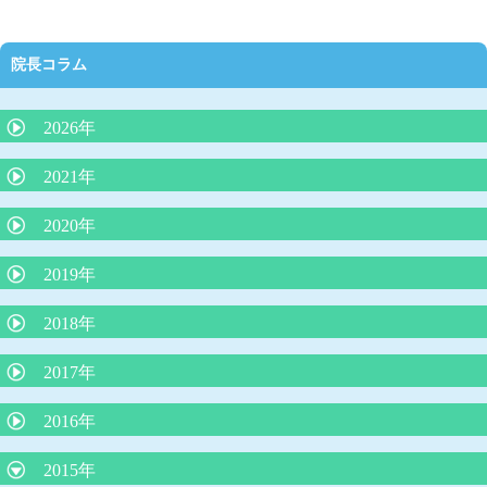
院長コラム
2026年
抗生剤の正しい使い方（どんな時に必要か）
2021年
夜泣きにLGG乳酸菌（ヨーグルト）が効果的？
2020年
外来で３０分で分かるアレルギー検査は本当に信頼できるのか？
院長コラム「アトピー性皮膚炎の最新知識：プロアクティブ療
2019年
院長コラム 「魚アレルギー」
法」
インフルエンザの最新知識
2018年
院長コラム アレルギー学会が言っている（積極的に負荷免疫療
院長コラム 「子どもの便秘について」
法をする）ことは本当か？
ウイルス性下痢に整腸剤は効果なし
子どもの微熱とは 院長コラム
苺状血管腫の治療がレーザー治療から内服（プロプラノロール）
2017年
院長コラム「魚をたべて蕁麻疹が出たら、魚アレルギーか？』
自家栽培のジャガイモの食中毒に注意！
治療へ
院長コラム 本年度の学校・幼稚園のプール実施の条件について
子どもの肥満と肥満症
子宮頸がんワクチンを受けましょう！
2016年
りんご病は何度もかかる？？
嘔吐下痢症に、吐き気止めや整腸剤は必要？？
院長コラム 令和２年５月号 「赤ちゃんは縦抱っこより、抱きし
シナジス接種します
められたい！」
抗インフルエンザ薬 新薬ゾフルーザによる「耐性」とはどうい
「抗生剤は検査なしで出してはならない」という声明文（日本小
赤ちゃんの仙尾部の皮膚のくぼみ
2015年
う意味か？
児科医会）
溶連菌感染症後の尿検査について