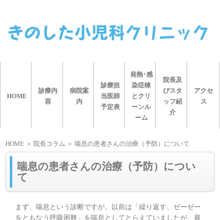
発熱･感
院長及
診療担
染症棟
診療内
病院案
びスタ
アクセ
HOME
当医師
とクリ
容
内
ッフ紹
ス
予定表
ーンル
介
ーム
HOME
＞ 院長コラム ＞ 喘息の患者さんの治療（予防）について
喘息の患者さんの治療（予防）につい
て
まず、喘息という診断ですが。以前は「繰り返す、ゼーゼー
をともなう呼吸困難」を喘息としてとらえていましたが、最