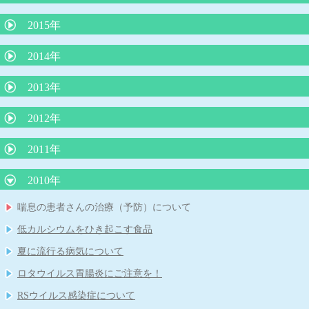
院長コラム 令和２年５月号 「赤ちゃんは縦抱っこより、抱きし
シナジス接種します
められたい！」
抗インフルエンザ薬 新薬ゾフルーザによる「耐性」とはどうい
「抗生剤は検査なしで出してはならない」という声明文（日本小
赤ちゃんの仙尾部の皮膚のくぼみ
2015年
う意味か？
児科医会）
溶連菌感染症後の尿検査について
乳児健診を受けられない保護者の方に伝えたいこと
L8020乳酸菌による虫歯予防
小１プロブレムとは
空気嚥下症（くうきえんげしょう）
おちんちんの「むきむき体操」に物申す
2014年
「３歳の自我の芽生え」
花粉症の注射（ゾレア）治療について
揺さぶられ症候群
かぜの薬ー院長のひとりごと
ちょっといいお話し
手足口病について
耳掃除はしてはいけません！
子どもの睡眠
３歳までの子育てに大切なこと
2013年
４歳まで授乳を
子どもの謎の“あるある”行動
今、お子さんが飲んでいる薬、本当に必要ですか？
厚労省が「カゼや喉の痛みに容易に抗生剤は使うな！」
子どものわがままやめさせる魔法のフレーズ
子どもとスマホ
夜尿症に対する最新治療について
2012年
子どもを傷つける言葉、行為とは？
新しいインフルエンザ治療薬「ゾフルーザ」について
ヒトメタニウモウイルスとは何者だ？
最新、人気の絵本の紹介（３冊）
ダンスィ
運動会の競争で勝つ方法
熱中症のメカニズムと症状に対する救急処置
アレルギー検査では見つからないミルクアレルギー
予防接種の同時接種とその効果について
2011年
子どもに使ってはいけないNGワード
鉄欠乏性貧血
コミュニケーションがとれない子どもたち
熱中症のメカニズムと症状に対する救急処置
子どもの才能を伸ばせない親の特徴
将来、６種混合ワクチンになる日が来る？
包茎の赤ちゃんの対処
不思議の国のアリス症候群
ロタウイルス胃腸炎予防ワクチン
2010年
４歳の頃に本をたくさん読むと頭が良くなる？
赤ちゃんの授乳について
子どもを抱きしめるほど頭が良くなる
脱水症を防ぐ経口補水の方法
突発性発疹症は健康な身近な人からうつる
肺炎球菌、ヒブワクチンの重要性
赤ちゃんを泣き止ませるための必殺アラカルト
喘息の患者さんの治療（予防）について
「子どもののほめ方、叱り方」
B型肝炎予防ワクチンを受けましょう！
「赤ちゃんの涙目、めやに」について
夏に流行るエンテロウイルス感染症
溶連菌感染症の治療
低カルシウムをひき起こす食品
重症なアレルギー性鼻炎とレーザー治療
B型肝炎ワクチンを受けましょう！その２
抱きぐせは悪くない
腸管出血性大腸菌について
妊娠と知らずに麻疹風疹混合ワクチンや風疹ワクチンを接種した
夏に流行る病気について
「重症なアレルギー性鼻炎とレーザー治療」
食物アレルギーの新しい考え方
場合
卒乳と抱擁
母乳育児の素晴らしさ
ロタウイルス胃腸炎にご注意を！
食物アレルギーと離乳食
ヒトメタニューモウイルス感染症について
「心雑音」について
RSウイルス感染症について
牛乳と便秘
タバコはPM2.5の塊だ
夏に流行る「ヤケド虫」