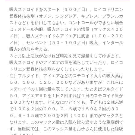
吸入ステロイドをスタート（１００／日）、ロイコトリエン
受容体拮抗剤（オノン、シングレア、キプレス、プランルカ
ストなど）を併用してもよい。コントロールができない場合
はテオドール内服、吸入ステロイドの増量（マックス４００
／日）、吸入ステロイドをアドエアに変更（１００－２００
／日）、セレベント（５０－１００／日）吸入、インタール
吸入の追加を考える。
３ヶ月以上症状がなければ時期を見て減量をしてゆきます。
吸入ステロイドやアドエアの量を減らしていったり、ロイコ
トリエン受容体拮抗剤をなくしていったりします。
注）フルタイド、アドエアなどのステロイド入りの吸入薬は
５０、１００、１２５、２００などがありますが、これらは
ステロイドの１回の量を表しています。たとえばフルタイド
５０、アドエア５０を１日２回すれば１日のステロイド量が
１００となります。どんなにひどくても、子どもは２歳未満
で１００を２回の２００、２－５歳で１５０を２回の３０
０、６－１５歳で２００を２回（４００）までがマックスと
なります。このマックス量は入院を繰り返すような重症例で
す。当医院では、このマックス量をお子さんに使用した経験