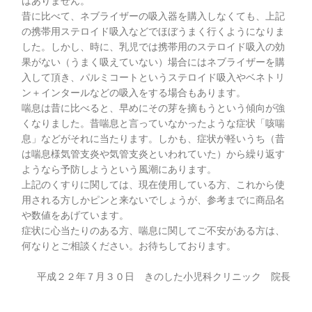
はありません。
昔に比べて、ネブライザーの吸入器を購入しなくても、上記
の携帯用ステロイド吸入などでほぼうまく行くようになりま
した。しかし、時に、乳児では携帯用のステロイド吸入の効
果がない（うまく吸えていない）場合にはネブライザーを購
入して頂き、パルミコートというステロイド吸入やベネトリ
ン＋インタールなどの吸入をする場合もあります。
喘息は昔に比べると、早めにその芽を摘もうという傾向が強
くなりました。昔喘息と言っていなかったような症状「咳喘
息」などがそれに当たります。しかも、症状が軽いうち（昔
は喘息様気管支炎や気管支炎といわれていた）から繰り返す
ようなら予防しようという風潮にあります。
上記のくすりに関しては、現在使用している方、これから使
用される方しかピンと来ないでしょうが、参考までに商品名
や数値をあげています。
症状に心当たりのある方、喘息に関してご不安がある方は、
何なりとご相談ください。お待ちしております。
平成２２年７月３０日 きのした小児科クリニック 院長