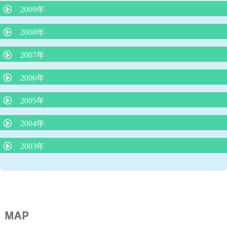
便秘と牛乳
2009年
インフルエンザの登校、登園禁止期間について
３歳までの子育てに大切なこと その２
赤ちゃんの抜け毛
インフルエンザの重篤な合併症
感染症の登園の許可
2008年
夏に流行るエンテロウイルス感染症について
おたふく風邪と難聴
子どものじんましん
2007年
平和のいのり
「熱性けいれん」について
子どもの諸症状の考え方と対処について
ノロウイルスの猛威
2006年
長く続く咳
B型肝炎予防ワクチンの定期接種
起立性調節障害：ODについて
喘息予防の最前線
カゼに副鼻腔炎はつきもの
「自閉症スペクトラム」について
冬場に流行る要注意な病気
2005年
虫さされ
子どものおっぱいの話
人見知り
臍まわりは身長の半分以下が命を守る
子どものおちんちんや肛門付近の病気
臍ヘルニアは放っておけない
2004年
うんちの色の話
子どもの紫外線対策
脚気にご用心
子どものメタボリック症候群
病気のときのお風呂
傷は消毒しないで！
耳のそうじ
寝ている子どもの脳にも影響をあたえるテレビの音
2003年
ADEMってなんだ？
子どもは何処まで親に似るのか
赤ちゃんの睡眠リズム
紫外線対策は子どもの頃から
虫歯は親からうつる！
りんご病と妊婦さん
発熱時冷却シートに、もの申す
みかんの季節と黄色い手足
マイコプラズマ肺炎と細気管支炎
夜遅く食べると太る理由解明
胃炎、腸炎を除く子どもの腹痛
子どもの肥満
知恵熱ってなんだ？
受動喫煙の害(子どもをタバコの害から守りましょう）
母乳は将来の肥満を予防する
タミフルを飲んでも飲まなくても１－２日はお子さんから目を離
乳児の栄養について
蚊はO型がお好き？
さないで！
アレルギー検査はどこまで分かるか
夕食後１時間半で入浴すると良く眠れる！
薄着で子どもの体が強くなる？
子どもの中耳炎に対する先進国での対応
成長痛ってなんだ？
クラミジア肺炎