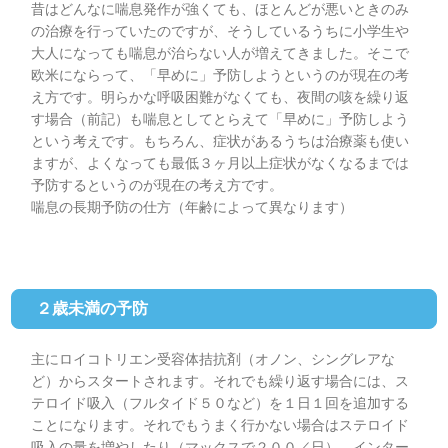
昔はどんなに喘息発作が強くても、ほとんどが悪いときのみ
の治療を行っていたのですが、そうしているうちに小学生や
大人になっても喘息が治らない人が増えてきました。そこで
欧米にならって、「早めに」予防しようというのが現在の考
え方です。明らかな呼吸困難がなくても、夜間の咳を繰り返
す場合（前記）も喘息としてとらえて「早めに」予防しよう
という考えです。もちろん、症状があるうちは治療薬も使い
ますが、よくなっても最低３ヶ月以上症状がなくなるまでは
予防するというのが現在の考え方です。
喘息の長期予防の仕方（年齢によって異なります）
２歳未満の予防
主にロイコトリエン受容体拮抗剤（オノン、シングレアな
ど）からスタートされます。それでも繰り返す場合には、ス
テロイド吸入（フルタイド５０など）を１日１回を追加する
ことになります。それでもうまく行かない場合はステロイド
吸入の量を増やしたり（マックスで２００／日）、インター