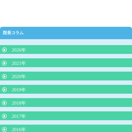
院長コラム
2026年
抗生剤の正しい使い方（どんな時に必要か）
2021年
夜泣きにLGG乳酸菌（ヨーグルト）が効果的？
2020年
外来で３０分で分かるアレルギー検査は本当に信頼できるのか？
院長コラム「アトピー性皮膚炎の最新知識：プロアクティブ療
2019年
院長コラム 「魚アレルギー」
法」
インフルエンザの最新知識
2018年
院長コラム アレルギー学会が言っている（積極的に負荷免疫療
院長コラム 「子どもの便秘について」
法をする）ことは本当か？
ウイルス性下痢に整腸剤は効果なし
子どもの微熱とは 院長コラム
苺状血管腫の治療がレーザー治療から内服（プロプラノロール）
2017年
院長コラム「魚をたべて蕁麻疹が出たら、魚アレルギーか？』
自家栽培のジャガイモの食中毒に注意！
治療へ
院長コラム 本年度の学校・幼稚園のプール実施の条件について
子どもの肥満と肥満症
子宮頸がんワクチンを受けましょう！
2016年
りんご病は何度もかかる？？
嘔吐下痢症に、吐き気止めや整腸剤は必要？？