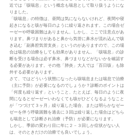
近では「咳喘息」という概念も喘息として取り扱うようにな
りました。
「咳喘息」の特徴は、昼間は気にならないけれど、夜間や寝
起きになると咳が毎日のように繰り返されます。この場合ゼ
ーゼーや呼吸困難はありません。しかし、ここで注意点があ
ります。鼻づまりがあると鼻から気管に鼻水が流れ込んで咳
き込む「副鼻腔気管支炎」というのがありますので、この場
合は喘息の治療をしても効果がありません。「咳喘息」の診
断を受ける場合は必ず鼻水、鼻づまりなどがないかを確認す
る必要があります。その他「肺炎」大人では「百日咳」も除
外する必要があります。
さて、ではどういう状態になったら咳喘息または喘息で治療
（主に予防）が必要になるのでしょうか？診断のポイントは
「何度も繰り返す」ということ、たとえば、毎日のように夜
間になるとゼーゼーいわなくても咳がひどくなるようなこと
が「つづけて３ヶ月」繰り返した場合、または明らかなゼー
ゼーを伴う呼吸困難を過去に３回は繰り返した場合はどちら
も喘息として診断され治療（予防）が必要になります。
しかし、季節の変わり目に年に２－３回しか症状がない人
は、そのときだけの治療でも良いでしょう。