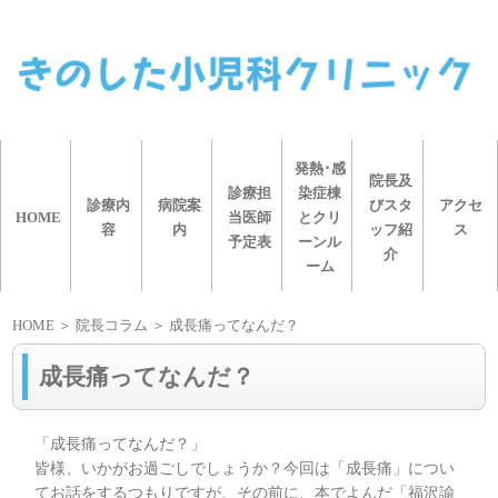
発熱･感
院長及
診療担
染症棟
診療内
病院案
びスタ
アクセ
HOME
当医師
とクリ
容
内
ッフ紹
ス
予定表
ーンル
介
ーム
HOME
＞ 院長コラム ＞ 成長痛ってなんだ？
成長痛ってなんだ？
「成長痛ってなんだ？」
皆様、いかがお過ごしでしょうか？今回は「成長痛」につい
てお話をするつもりですが、その前に、本でよんだ「福沢諭