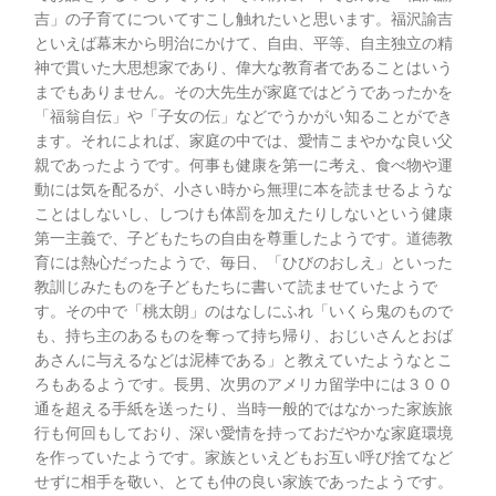
吉」の子育てについてすこし触れたいと思います。福沢諭吉
といえば幕末から明治にかけて、自由、平等、自主独立の精
神で貫いた大思想家であり、偉大な教育者であることはいう
までもありません。その大先生が家庭ではどうであったかを
「福翁自伝」や「子女の伝」などでうかがい知ることができ
ます。それによれば、家庭の中では、愛情こまやかな良い父
親であったようです。何事も健康を第一に考え、食べ物や運
動には気を配るが、小さい時から無理に本を読ませるような
ことはしないし、しつけも体罰を加えたりしないという健康
第一主義で、子どもたちの自由を尊重したようです。道徳教
育には熱心だったようで、毎日、「ひびのおしえ」といった
教訓じみたものを子どもたちに書いて読ませていたようで
す。その中で「桃太朗」のはなしにふれ「いくら鬼のもので
も、持ち主のあるものを奪って持ち帰り、おじいさんとおば
あさんに与えるなどは泥棒である」と教えていたようなとこ
ろもあるようです。長男、次男のアメリカ留学中には３００
通を超える手紙を送ったり、当時一般的ではなかった家族旅
行も何回もしており、深い愛情を持っておだやかな家庭環境
を作っていたようです。家族といえどもお互い呼び捨てなど
せずに相手を敬い、とても仲の良い家族であったようです。