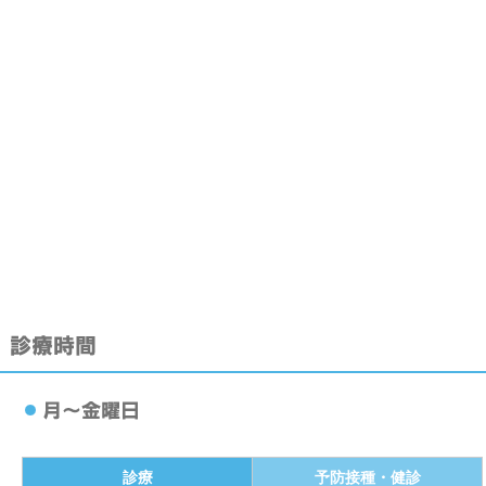
川崎病ってどんな病気？
乳幼児期のテレビの見すぎは言葉の発達に影響
働く世代の快眠１０か条
アレルギー性鼻炎
白血球数とＣＲＰ
診療
予防接種・健診