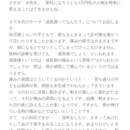
さすが「大先生」、新札になろうとも1万円札の人物を簡単に
変えることはできませんね。
さて今月のテーマ「成長痛ってなんだ？」についてお話しま
す。
幼児期くらいの子どもで、夜なるときまって足や膝を痛がっ
て泣いたりすることがあります。痛みの様子はさまざまです
が、朝になるとケロッとしてしまってびっこもひきません。
医師の診断を受けても、「成長痛でしょう」といわれます。
成長痛というのは、成長期の痛みという意味でつけられたの
でしょうが、実は、骨が成長して痛んでいるというのではあ
りません。
痛みの原因はどうしてくるのかというと・・・育ち盛りの子
どもは筋肉や骨、関節も未完成でやわらかくできています
が、そのわりに活発に動きます。動きが激しいと疲れがたま
って、それが痛みの原因になるようです。結構、動きまわっ
た日の夜に訴えることが多いようです。ですから、骨が伸び
ている時の痛みなどではないということです。
さて、その対応ですが・・・湿布をしたり、さすってあげた
りしてあげて様子をみることになります。あまりひどいとき