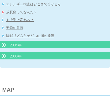
人見知り
蚊はO型がお好き？
さないで！
アレルギー検査はどこまで分かるか
子どもの紫外線対策
薄着で子どもの体が強くなる？
子どもの中耳炎に対する先進国での対応
成長痛ってなんだ？
寝ている子どもの脳にも影響をあたえるテレビの音
子どもの救急ホームページ
血液型は変わる？
りんご病と妊婦さん
血液型の不思議
安静の意義
小児救急医療、子どものよだれ
睡眠リズムと子どもの脳の発達
2004年
耳のそうじ
2003年
虫歯は親からうつる！
マイコプラズマ肺炎と細気管支炎
子どもの肥満
受動喫煙の害(子どもをタバコの害から守りましょう）
乳児の栄養について
夕食後１時間半で入浴すると良く眠れる！
クラミジア肺炎
夏に流行る４つの病気
母乳で育った子は動脈硬化になりにくい？