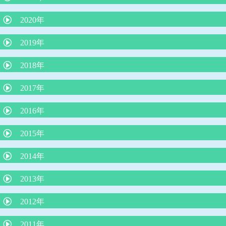
夜泣きにLGG乳酸菌（ヨーグルト）が効果的？
2020年
外来で３０分で分かるアレルギー検査は本当に信頼できるのか？
院長コラム「アトピー性皮膚炎の最新知識：プロアクティブ療
2019年
院長コラム 「魚アレルギー」
法」
インフルエンザの最新知識
2018年
院長コラム アレルギー学会が言っている（積極的に負荷免疫療
院長コラム 「子どもの便秘について」
法をする）ことは本当か？
ウイルス性下痢に整腸剤は効果なし
子どもの微熱とは 院長コラム
苺状血管腫の治療がレーザー治療から内服（プロプラノロール）
2017年
院長コラム「魚をたべて蕁麻疹が出たら、魚アレルギーか？』
自家栽培のジャガイモの食中毒に注意！
治療へ
院長コラム 本年度の学校・幼稚園のプール実施の条件について
子どもの肥満と肥満症
子宮頸がんワクチンを受けましょう！
2016年
りんご病は何度もかかる？？
嘔吐下痢症に、吐き気止めや整腸剤は必要？？
院長コラム 令和２年５月号 「赤ちゃんは縦抱っこより、抱きし
シナジス接種します
められたい！」
抗インフルエンザ薬 新薬ゾフルーザによる「耐性」とはどうい
「抗生剤は検査なしで出してはならない」という声明文（日本小
赤ちゃんの仙尾部の皮膚のくぼみ
2015年
う意味か？
児科医会）
溶連菌感染症後の尿検査について
乳児健診を受けられない保護者の方に伝えたいこと
L8020乳酸菌による虫歯予防
小１プロブレムとは
空気嚥下症（くうきえんげしょう）
おちんちんの「むきむき体操」に物申す
2014年
「３歳の自我の芽生え」
花粉症の注射（ゾレア）治療について
揺さぶられ症候群
かぜの薬ー院長のひとりごと
ちょっといいお話し
手足口病について
耳掃除はしてはいけません！
子どもの睡眠
３歳までの子育てに大切なこと
2013年
４歳まで授乳を
子どもの謎の“あるある”行動
今、お子さんが飲んでいる薬、本当に必要ですか？
厚労省が「カゼや喉の痛みに容易に抗生剤は使うな！」
子どものわがままやめさせる魔法のフレーズ
子どもとスマホ
夜尿症に対する最新治療について
2012年
子どもを傷つける言葉、行為とは？
新しいインフルエンザ治療薬「ゾフルーザ」について
ヒトメタニウモウイルスとは何者だ？
最新、人気の絵本の紹介（３冊）
ダンスィ
運動会の競争で勝つ方法
熱中症のメカニズムと症状に対する救急処置
アレルギー検査では見つからないミルクアレルギー
予防接種の同時接種とその効果について
2011年
子どもに使ってはいけないNGワード