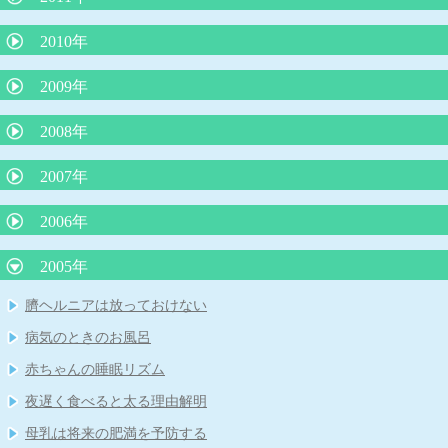
鉄欠乏性貧血
コミュニケーションがとれない子どもたち
熱中症のメカニズムと症状に対する救急処置
子どもの才能を伸ばせない親の特徴
将来、６種混合ワクチンになる日が来る？
包茎の赤ちゃんの対処
不思議の国のアリス症候群
ロタウイルス胃腸炎予防ワクチン
2010年
４歳の頃に本をたくさん読むと頭が良くなる？
赤ちゃんの授乳について
子どもを抱きしめるほど頭が良くなる
脱水症を防ぐ経口補水の方法
突発性発疹症は健康な身近な人からうつる
肺炎球菌、ヒブワクチンの重要性
赤ちゃんを泣き止ませるための必殺アラカルト
喘息の患者さんの治療（予防）について
「子どもののほめ方、叱り方」
2009年
B型肝炎予防ワクチンを受けましょう！
「赤ちゃんの涙目、めやに」について
夏に流行るエンテロウイルス感染症
溶連菌感染症の治療
低カルシウムをひき起こす食品
重症なアレルギー性鼻炎とレーザー治療
B型肝炎ワクチンを受けましょう！その２
インフルエンザの重篤な合併症
抱きぐせは悪くない
2008年
腸管出血性大腸菌について
妊娠と知らずに麻疹風疹混合ワクチンや風疹ワクチンを接種した
夏に流行る病気について
「重症なアレルギー性鼻炎とレーザー治療」
食物アレルギーの新しい考え方
夏に流行るエンテロウイルス感染症について
場合
卒乳と抱擁
母乳育児の素晴らしさ
子どものじんましん
2007年
ロタウイルス胃腸炎にご注意を！
食物アレルギーと離乳食
平和のいのり
ヒトメタニューモウイルス感染症について
「心雑音」について
子どもの諸症状の考え方と対処について
RSウイルス感染症について
牛乳と便秘
ノロウイルスの猛威
2006年
長く続く咳
タバコはPM2.5の塊だ
夏に流行る「ヤケド虫」
起立性調節障害：ODについて
便秘と牛乳
喘息予防の最前線
カゼに副鼻腔炎はつきもの
インフルエンザの登校、登園禁止期間について
３歳までの子育てに大切なこと その２
冬場に流行る要注意な病気
2005年
虫さされ
赤ちゃんの抜け毛
子どものおっぱいの話
感染症の登園の許可
臍まわりは身長の半分以下が命を守る
子どものおちんちんや肛門付近の病気
臍ヘルニアは放っておけない
うんちの色の話
おたふく風邪と難聴
脚気にご用心
子どものメタボリック症候群
病気のときのお風呂
傷は消毒しないで！
「熱性けいれん」について
ADEMってなんだ？
子どもは何処まで親に似るのか
赤ちゃんの睡眠リズム
紫外線対策は子どもの頃から
B型肝炎予防ワクチンの定期接種
発熱時冷却シートに、もの申す
みかんの季節と黄色い手足
夜遅く食べると太る理由解明
胃炎、腸炎を除く子どもの腹痛
「自閉症スペクトラム」について
知恵熱ってなんだ？
母乳は将来の肥満を予防する
タミフルを飲んでも飲まなくても１－２日はお子さんから目を離