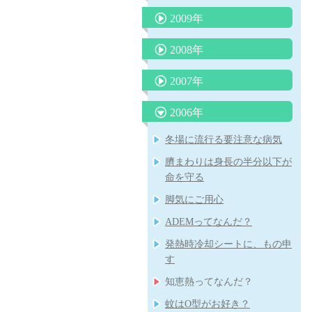
子どもに使ってはいけない
新しいインフルエンザ治療薬
る日が来る？
子どもの睡眠
ないミルクアレルギー
喘息の患者さんの治療（予
対する救急処置
NGワード
４歳の頃に本をたくさん読む
2009年
「ゾフルーザ」について
突発性発疹症は健康な身近な
肺炎球菌、ヒブワクチンの重
防）について
と頭が良くなる？
子どもの才能を伸ばせない親
人からうつる
要性
赤ちゃんの授乳について
包茎の赤ちゃんの対処
インフルエンザの重篤な合併
2008年
の特徴
低カルシウムをひき起こす食
赤ちゃんを泣き止ませるため
「赤ちゃんの涙目、めやに」
夏に流行るエンテロウイルス
症
脱水症を防ぐ経口補水の方法
品
の必殺アラカルト
子どもを抱きしめるほど頭が
について
感染症
子どものじんましん
2007年
夏に流行るエンテロウイルス
B型肝炎予防ワクチンを受け
良くなる
夏に流行る病気について
溶連菌感染症の治療
抱きぐせは悪くない
腸管出血性大腸菌について
感染症について
ましょう！
子どもの諸症状の考え方と対
ノロウイルスの猛威
「子どもののほめ方、叱り
ロタウイルス胃腸炎にご注意
2006年
処について
妊娠と知らずに麻疹風疹混合
卒乳と抱擁
母乳育児の素晴らしさ
平和のいのり
B型肝炎ワクチンを受けまし
方」
を！
ワクチンや風疹ワクチンを接
喘息予防の最前線
ょう！その２
起立性調節障害：ODについ
「心雑音」について
冬場に流行る要注意な病気
長く続く咳
種した場合
重症なアレルギー性鼻炎とレ
RSウイルス感染症について
て
子どものおっぱいの話
食物アレルギーの新しい考え
夏に流行る「ヤケド虫」
臍まわりは身長の半分以下が
ーザー治療
カゼに副鼻腔炎はつきもの
ヒトメタニューモウイルス感
方
虫さされ
うんちの色の話
命を守る
染症について
３歳までの子育てに大切なこ
「重症なアレルギー性鼻炎と
子どものおちんちんや肛門付
傷は消毒しないで！
と その２
脚気にご用心
レーザー治療」
タバコはPM2.5の塊だ
近の病気
紫外線対策は子どもの頃から
感染症の登園の許可
ADEMってなんだ？
食物アレルギーと離乳食
インフルエンザの登校、登園
子どものメタボリック症候群
胃炎、腸炎を除く子どもの腹
禁止期間について
おたふく風邪と難聴
発熱時冷却シートに、もの申
牛乳と便秘
子どもは何処まで親に似るの
痛
す
「熱性けいれん」について
便秘と牛乳
か
タミフルを飲んでも飲まなく
知恵熱ってなんだ？
B型肝炎予防ワクチンの定期
赤ちゃんの抜け毛
みかんの季節と黄色い手足
ても１－２日はお子さんから
接種
蚊はO型がお好き？
目を離さないで！