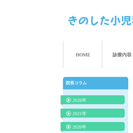
HOME
診療内容
院長コラム
2026年
抗生剤の正しい使い方（どん
2021年
な時に必要か）
夜泣きにLGG乳酸菌（ヨーグ
2020年
ルト）が効果的？