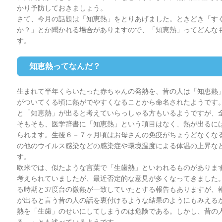
かり予防しておきましょう。
さて、今月の話題は「知恵熱」をとりあげました。ときどき「す
か？」とか聞かれる場合がありますので、「知恵熱」ってどんな
す。
知恵熱ってなんだ？
生まれて半年くらいたった赤ちゃんの発熱を、昔の人は「知恵熱
がついてくる頃に熱がでやすくなることから命名されたようです
と「知恵熱」が出ると考えていらっしゃる方もいるようですが、
そもそも、医学辞書に「知恵熱」という項目はなく、熱が出るに
られます。生後６－７ヶ月頃はお母さんの免疫がちょうどなくな
の他のウイルス感染などの感染症や環境温度による体温の上昇な
す。
欧米では、似たような言葉で「生歯熱」といわれるものがありま
考えられていましたが、最近否定的な意見が多くなってきました
る時期と37度台の微熱が一致していたとする報告もありますが、
が出ると言う昔の人の話を裏付けるような結果のようにもみえる
熱を「生歯」のせいにしてしまうのは危険である。しかし、昔の