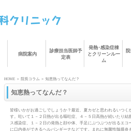
発熱･感染症棟
診療担当医師予
院
病院案内
とクリーンルー
定表
ム
HOME
＞ 院長コラム ＞ 知恵熱ってなんだ？
知恵熱ってなんだ？
皆様いかがお過ごしでしょうか？最近、夏カゼと思われるいつく
す。吐いて１－２日熱が出る嘔吐症、４－５日高熱が続いたり結
ス感染症、１－２日の発熱と顔や体、手足にぶつぶつが出るエコ
に口内炎ができるヘルパンギーナなどです。まれに無菌性髄膜炎