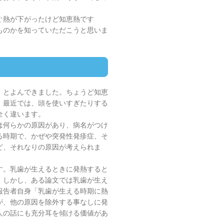
ぐ熱が下がったけど知恵熱です
ものかを知っていただこうと思いま
」とよんできました。ちょうど知恵
。最近では、頭を使いすぎたりする
全く違います。
は何らかの原因があり、病名がつけ
る時期で、かぜや突発性発疹症、そ
ど、それなりの原因が考えられま
す。乳歯が生えるときに発熱すると
。しかし、ある論文では乳歯が生え
報告者自身「乳歯が生える時期に熱
が、他の原因を除外する事なしに発
人の話にも充分耳を傾ける価値があ