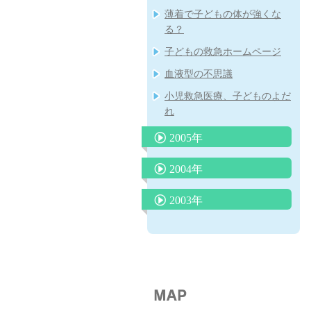
「自閉症スペクトラム」につ
薄着で子どもの体が強くな
子どもの中耳炎に対する先進
いて
る？
国での対応
人見知り
子どもの救急ホームページ
子どもの紫外線対策
血液型の不思議
寝ている子どもの脳にも影響
小児救急医療、子どものよだ
をあたえるテレビの音
れ
りんご病と妊婦さん
2005年
臍ヘルニアは放っておけない
2004年
病気のときのお風呂
耳のそうじ
2003年
赤ちゃんの睡眠リズム
虫歯は親からうつる！
マイコプラズマ肺炎と細気管
夜遅く食べると太る理由解明
子どもの肥満
支炎
母乳は将来の肥満を予防する
乳児の栄養について
受動喫煙の害(子どもをタバ
アレルギー検査はどこまで分
コの害から守りましょう）
夕食後１時間半で入浴すると
かるか
良く眠れる！