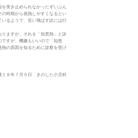
因を突き止められなかったずいぶん
その時期から発熱しやすくなるとい
ているようで、笑い飛ばす訳には行
ありますが、それを「知恵熱」と診
のですが、機嫌もいいので「知恵
発熱の原因を知るために診察を受け
成１８年７月５日 きのした小児科