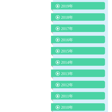
院長コラム「アトピー性皮膚
2019年
外来で３０分で分かるアレル
炎の最新知識：プロアクティ
ギー検査は本当に信頼できる
ブ療法」
インフルエンザの最新知識
2018年
のか？
院長コラム 「子どもの便秘
ウイルス性下痢に整腸剤は効
院長コラム 「魚アレルギ
苺状血管腫の治療がレーザー
2017年
について」
果なし
ー」
治療から内服（プロプラノロ
子どもの微熱とは 院長コラ
自家栽培のジャガイモの食中
ール）治療へ
子どもの肥満と肥満症
院長コラム アレルギー学会
2016年
ム
毒に注意！
が言っている（積極的に負荷
嘔吐下痢症に、吐き気止めや
シナジス接種します
赤ちゃんの仙尾部の皮膚のく
免疫療法をする）ことは本当
院長コラム 本年度の学校・
りんご病は何度もかかる？？
2015年
整腸剤は必要？？
溶連菌感染症後の尿検査につ
ぼみ
か？
幼稚園のプール実施の条件に
抗インフルエンザ薬 新薬ゾ
「抗生剤は検査なしで出して
いて
小１プロブレムとは
ついて
2014年
L8020乳酸菌による虫歯予防
院長コラム「魚をたべて蕁麻
フルーザによる「耐性」とは
はならない」という声明文
「３歳の自我の芽生え」
かぜの薬ー院長のひとりごと
疹が出たら、魚アレルギー
院長コラム 令和２年５月号
どういう意味か？
（日本小児科医会）
揺さぶられ症候群
３歳までの子育てに大切なこ
2013年
か？』
「赤ちゃんは縦抱っこより、
耳掃除はしてはいけません！
子どもの謎の“あるある”行動
と
空気嚥下症（くうきえんげし
おちんちんの「むきむき体
４歳まで授乳を
抱きしめられたい！」
子宮頸がんワクチンを受けま
ょう）
夜尿症に対する最新治療につ
厚労省が「カゼや喉の痛みに
操」に物申す
2012年
子どもを傷つける言葉、行為
子どものわがままやめさせる
子どもとスマホ
しょう！
乳児健診を受けられない保護
いて
容易に抗生剤は使うな！」
とは？
魔法のフレーズ
ちょっといいお話し
手足口病について
者の方に伝えたいこと
予防接種の同時接種とその効
ダンスィ
2011年
運動会の競争で勝つ方法
ヒトメタニウモウイルスとは
熱中症のメカニズムと症状に
最新、人気の絵本の紹介（３
今、お子さんが飲んでいる
果について
花粉症の注射（ゾレア）治療
何者だ？
鉄欠乏性貧血
対する救急処置
冊）
コミュニケーションがとれな
薬、本当に必要ですか？
ロタウイルス胃腸炎予防ワク
2010年
について
将来、６種混合ワクチンにな
い子どもたち
アレルギー検査では見つから
不思議の国のアリス症候群
チン
熱中症のメカニズムと症状に