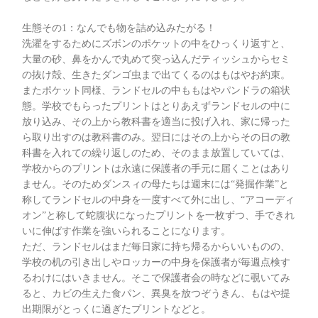
生態その1：なんでも物を詰め込みたがる！
洗濯をするためにズボンのポケットの中をひっくり返すと、
大量の砂、鼻をかんで丸めて突っ込んだティッシュからセミ
の抜け殻、生きたダンゴ虫まで出てくるのはもはやお約束。
またポケット同様、ランドセルの中ももはやパンドラの箱状
態。学校でもらったプリントはとりあえずランドセルの中に
放り込み、その上から教科書を適当に投げ入れ、家に帰った
ら取り出すのは教科書のみ。翌日にはその上からその日の教
科書を入れての繰り返しのため、そのまま放置していては、
学校からのプリントは永遠に保護者の手元に届くことはあり
ません。そのためダンスィの母たちは週末には“発掘作業”と
称してランドセルの中身を一度すべて外に出し、“アコーディ
オン”と称して蛇腹状になったプリントを一枚ずつ、手できれ
いに伸ばす作業を強いられることになります。
ただ、ランドセルはまだ毎日家に持ち帰るからいいものの、
学校の机の引き出しやロッカーの中身を保護者が毎週点検す
るわけにはいきません。そこで保護者会の時などに覗いてみ
ると、カビの生えた食パン、異臭を放つぞうきん、もはや提
出期限がとっくに過ぎたプリントなどと。