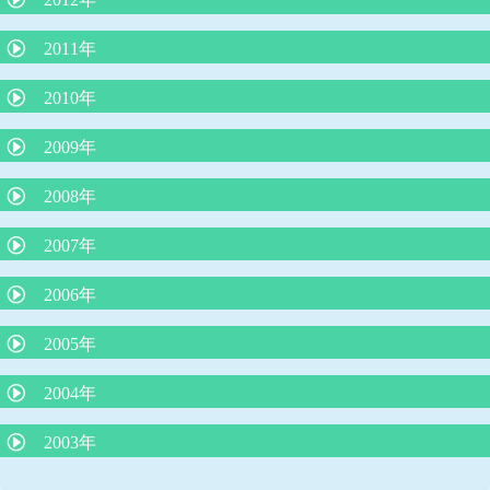
最新、人気の絵本の紹介（３冊）
運動会の競争で勝つ方法
熱中症のメカニズムと症状に対する救急処置
予防接種の同時接種とその効果について
2011年
子どもに使ってはいけないNGワード
コミュニケーションがとれない子どもたち
熱中症のメカニズムと症状に対する救急処置
将来、６種混合ワクチンになる日が来る？
包茎の赤ちゃんの対処
ロタウイルス胃腸炎予防ワクチン
2010年
４歳の頃に本をたくさん読むと頭が良くなる？
赤ちゃんの授乳について
脱水症を防ぐ経口補水の方法
肺炎球菌、ヒブワクチンの重要性
赤ちゃんを泣き止ませるための必殺アラカルト
喘息の患者さんの治療（予防）について
2009年
B型肝炎予防ワクチンを受けましょう！
夏に流行るエンテロウイルス感染症
溶連菌感染症の治療
低カルシウムをひき起こす食品
B型肝炎ワクチンを受けましょう！その２
インフルエンザの重篤な合併症
2008年
腸管出血性大腸菌について
妊娠と知らずに麻疹風疹混合ワクチンや風疹ワクチンを接種した
夏に流行る病気について
食物アレルギーの新しい考え方
夏に流行るエンテロウイルス感染症について
場合
母乳育児の素晴らしさ
子どものじんましん
2007年
ロタウイルス胃腸炎にご注意を！
平和のいのり
ヒトメタニューモウイルス感染症について
子どもの諸症状の考え方と対処について
RSウイルス感染症について
ノロウイルスの猛威
2006年
長く続く咳
タバコはPM2.5の塊だ
起立性調節障害：ODについて
喘息予防の最前線
カゼに副鼻腔炎はつきもの
インフルエンザの登校、登園禁止期間について
冬場に流行る要注意な病気
2005年
虫さされ
子どものおっぱいの話
臍まわりは身長の半分以下が命を守る
子どものおちんちんや肛門付近の病気
臍ヘルニアは放っておけない
2004年
うんちの色の話
脚気にご用心
子どものメタボリック症候群
病気のときのお風呂
傷は消毒しないで！
耳のそうじ
2003年
ADEMってなんだ？
子どもは何処まで親に似るのか
赤ちゃんの睡眠リズム
紫外線対策は子どもの頃から
虫歯は親からうつる！
発熱時冷却シートに、もの申す
みかんの季節と黄色い手足
マイコプラズマ肺炎と細気管支炎