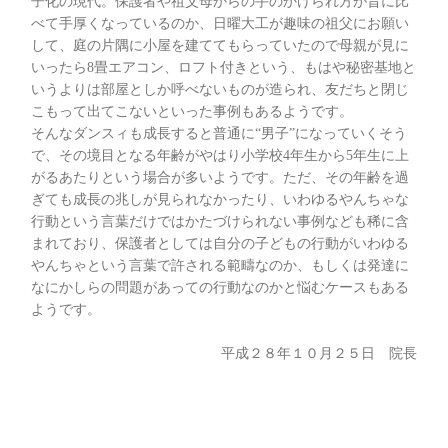
子化の現代。保護者や祖父母からの手のかけられ方が昔に比
べて手厚くなっているのか、日曜大工が趣味の祖父にお願い
して、庭の片隅に小屋を建ててもらっていたので母親が見に
いったら8畳エアコン、ロフト付きという、もはや秘密基地と
いうよりは部屋としか呼べないものが造られ、友だちと閉じ
こもって出てこないといった事例もあるようです。
そんなダンスィも成長すると普通に“男子”になっていくそう
で、その境目となる年齢がやはり小学校4年生から5年生に上
がるあたりという場合が多いようです。ただ、その年齢を過
ぎても成長の兆しが見られなかったり、いわゆるやんちゃな
行動という言葉だけではかたづけられない事例なども稀に含
まれており、保護者としては自分の子どもの行動がいわゆる
やんちゃという言葉で許される範疇なのか、もしくは発達に
なにかしらの問題があっての行動なのかと悩むケースもある
ようです。
平成２８年１０月２５日 院長