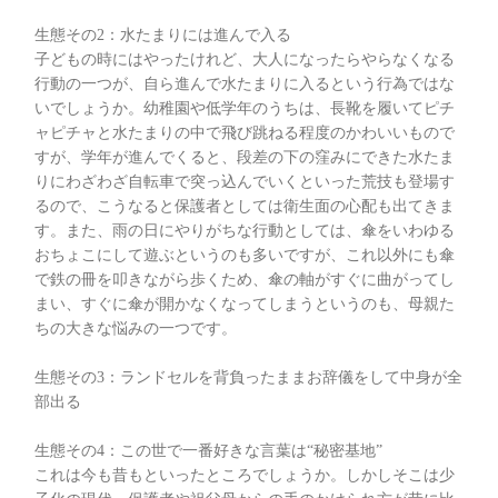
生態その2：水たまりには進んで入る
子どもの時にはやったけれど、大人になったらやらなくなる
行動の一つが、自ら進んで水たまりに入るという行為ではな
いでしょうか。幼稚園や低学年のうちは、長靴を履いてピチ
ャピチャと水たまりの中で飛び跳ねる程度のかわいいもので
すが、学年が進んでくると、段差の下の窪みにできた水たま
りにわざわざ自転車で突っ込んでいくといった荒技も登場す
るので、こうなると保護者としては衛生面の心配も出てきま
す。また、雨の日にやりがちな行動としては、傘をいわゆる
おちょこにして遊ぶというのも多いですが、これ以外にも傘
で鉄の冊を叩きながら歩くため、傘の軸がすぐに曲がってし
まい、すぐに傘が開かなくなってしまうというのも、母親た
ちの大きな悩みの一つです。
生態その3：ランドセルを背負ったままお辞儀をして中身が全
部出る
生態その4：この世で一番好きな言葉は“秘密基地”
これは今も昔もといったところでしょうか。しかしそこは少