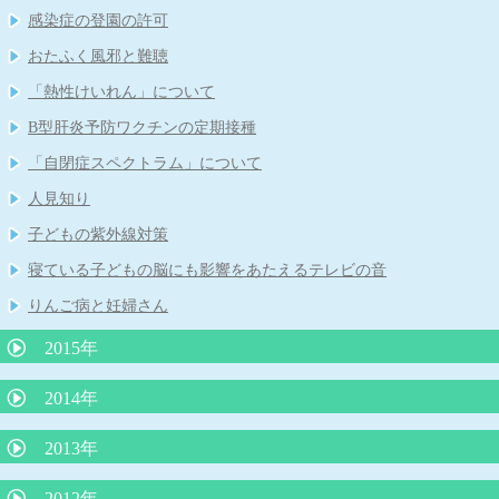
赤ちゃんの抜け毛
感染症の登園の許可
おたふく風邪と難聴
「熱性けいれん」について
B型肝炎予防ワクチンの定期接種
「自閉症スペクトラム」について
人見知り
子どもの紫外線対策
寝ている子どもの脳にも影響をあたえるテレビの音
りんご病と妊婦さん
2015年
小１プロブレムとは
2014年
かぜの薬ー院長のひとりごと
３歳までの子育てに大切なこと
2013年
子どもの謎の“あるある”行動
子どものわがままやめさせる魔法のフレーズ
夜尿症に対する最新治療について
2012年
子どもを傷つける言葉、行為とは？