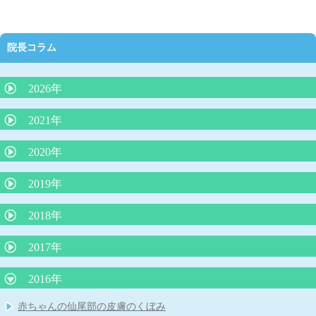
院長コラム
2026年
抗生剤の正しい使い方（どんな時に必要か）
2021年
夜泣きにLGG乳酸菌（ヨーグルト）が効果的？
2020年
外来で３０分で分かるアレルギー検査は本当に信頼できるのか？
院長コラム「アトピー性皮膚炎の最新知識：プロアクティブ療
2019年
院長コラム 「魚アレルギー」
法」
インフルエンザの最新知識
2018年
院長コラム アレルギー学会が言っている（積極的に負荷免疫療
院長コラム 「子どもの便秘について」
法をする）ことは本当か？
ウイルス性下痢に整腸剤は効果なし
子どもの微熱とは 院長コラム
苺状血管腫の治療がレーザー治療から内服（プロプラノロール）
2017年
院長コラム「魚をたべて蕁麻疹が出たら、魚アレルギーか？』
自家栽培のジャガイモの食中毒に注意！
治療へ
院長コラム 本年度の学校・幼稚園のプール実施の条件について
子どもの肥満と肥満症
子宮頸がんワクチンを受けましょう！
2016年
りんご病は何度もかかる？？
嘔吐下痢症に、吐き気止めや整腸剤は必要？？
院長コラム 令和２年５月号 「赤ちゃんは縦抱っこより、抱きし
シナジス接種します
められたい！」
抗インフルエンザ薬 新薬ゾフルーザによる「耐性」とはどうい
「抗生剤は検査なしで出してはならない」という声明文（日本小
赤ちゃんの仙尾部の皮膚のくぼみ