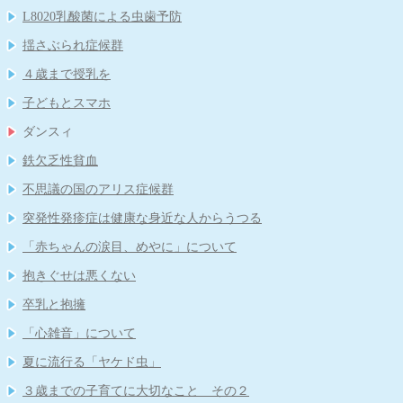
う意味か？
児科医会）
溶連菌感染症後の尿検査について
乳児健診を受けられない保護者の方に伝えたいこと
L8020乳酸菌による虫歯予防
空気嚥下症（くうきえんげしょう）
おちんちんの「むきむき体操」に物申す
「３歳の自我の芽生え」
花粉症の注射（ゾレア）治療について
揺さぶられ症候群
ちょっといいお話し
手足口病について
耳掃除はしてはいけません！
子どもの睡眠
４歳まで授乳を
今、お子さんが飲んでいる薬、本当に必要ですか？
厚労省が「カゼや喉の痛みに容易に抗生剤は使うな！」
子どもとスマホ
新しいインフルエンザ治療薬「ゾフルーザ」について
ヒトメタニウモウイルスとは何者だ？
ダンスィ
アレルギー検査では見つからないミルクアレルギー
鉄欠乏性貧血
子どもの才能を伸ばせない親の特徴
不思議の国のアリス症候群
子どもを抱きしめるほど頭が良くなる
突発性発疹症は健康な身近な人からうつる
「子どもののほめ方、叱り方」
「赤ちゃんの涙目、めやに」について
重症なアレルギー性鼻炎とレーザー治療
抱きぐせは悪くない
「重症なアレルギー性鼻炎とレーザー治療」
卒乳と抱擁
食物アレルギーと離乳食
「心雑音」について
牛乳と便秘
夏に流行る「ヤケド虫」
便秘と牛乳
３歳までの子育てに大切なこと その２