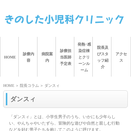
発熱･感
院長及
診療担
染症棟
診療内
病院案
びスタ
アクセ
HOME
当医師
とクリ
容
内
ッフ紹
ス
予定表
ーンル
介
ーム
HOME
＞ 院長コラム ＞ ダンスィ
ダンスィ
「ダンスィ」とは、小学生男子のうち、いかにも少年らし
い、やんちゃやいたずら、冒険的な遊びや自然と親しむ行動
などを好む男子たちを称してこのように呼びます。