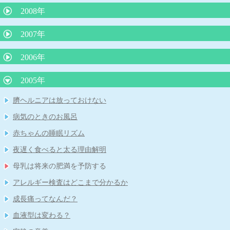
低カルシウムをひき起こす食品
重症なアレルギー性鼻炎とレーザー治療
B型肝炎ワクチンを受けましょう！その２
インフルエンザの重篤な合併症
抱きぐせは悪くない
2008年
腸管出血性大腸菌について
妊娠と知らずに麻疹風疹混合ワクチンや風疹ワクチンを接種した
夏に流行る病気について
「重症なアレルギー性鼻炎とレーザー治療」
食物アレルギーの新しい考え方
夏に流行るエンテロウイルス感染症について
場合
卒乳と抱擁
母乳育児の素晴らしさ
子どものじんましん
2007年
ロタウイルス胃腸炎にご注意を！
食物アレルギーと離乳食
平和のいのり
ヒトメタニューモウイルス感染症について
「心雑音」について
子どもの諸症状の考え方と対処について
RSウイルス感染症について
牛乳と便秘
ノロウイルスの猛威
2006年
長く続く咳
タバコはPM2.5の塊だ
夏に流行る「ヤケド虫」
起立性調節障害：ODについて
便秘と牛乳
喘息予防の最前線
カゼに副鼻腔炎はつきもの
インフルエンザの登校、登園禁止期間について
３歳までの子育てに大切なこと その２
冬場に流行る要注意な病気
2005年
虫さされ
赤ちゃんの抜け毛
子どものおっぱいの話
感染症の登園の許可
臍まわりは身長の半分以下が命を守る
子どものおちんちんや肛門付近の病気
臍ヘルニアは放っておけない
うんちの色の話
おたふく風邪と難聴
脚気にご用心
子どものメタボリック症候群
病気のときのお風呂
傷は消毒しないで！
「熱性けいれん」について
ADEMってなんだ？
子どもは何処まで親に似るのか
赤ちゃんの睡眠リズム
紫外線対策は子どもの頃から
B型肝炎予防ワクチンの定期接種
発熱時冷却シートに、もの申す
みかんの季節と黄色い手足
夜遅く食べると太る理由解明
胃炎、腸炎を除く子どもの腹痛
「自閉症スペクトラム」について
知恵熱ってなんだ？
母乳は将来の肥満を予防する
タミフルを飲んでも飲まなくても１－２日はお子さんから目を離
人見知り
蚊はO型がお好き？
さないで！
アレルギー検査はどこまで分かるか
子どもの紫外線対策
薄着で子どもの体が強くなる？
子どもの中耳炎に対する先進国での対応
成長痛ってなんだ？
寝ている子どもの脳にも影響をあたえるテレビの音
子どもの救急ホームページ
血液型は変わる？
りんご病と妊婦さん
血液型の不思議