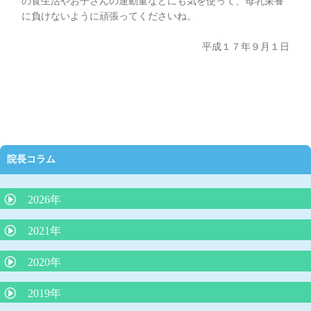
の食生活やお子さんの運動量などにも気を使って、母乳栄養
に負けないように頑張ってくださいね。
平成１７年９月１日
院長コラム
2026年
抗生剤の正しい使い方（どんな時に必要か）
2021年
夜泣きにLGG乳酸菌（ヨーグルト）が効果的？
2020年
外来で３０分で分かるアレルギー検査は本当に信頼できるのか？
院長コラム「アトピー性皮膚炎の最新知識：プロアクティブ療
2019年
院長コラム 「魚アレルギー」
法」