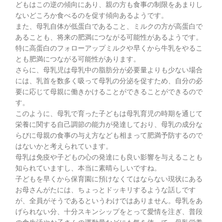
どもはこの逆の傾向にあり、親の方も食事の制限をあまりし
ないどころか食べるのを促す傾向あるようです。
また、母乳自体が低蛋白であること、ミルクの方が高蛋白で
あることも、将来の肥満につながる可能性があるようです。
特に高蛋白のフォローアップミルクや早くから牛乳をやるこ
とも肥満につながる可能性があります。
さらに、母乳児は母乳中の脂肪分が必要量よりも少ない場合
には、乳首を数多く吸って母乳の分泌を促すため、自分の必
要に応じて母親に働きかけることができることができるので
す。
このように、母乳で育った子どもは母乳育児の時期を通じて
栄養に関する自己調節の能力が発達しており、母乳の成分な
らびに母親の食事の与え方なども相まって肥満予防するので
はないかと考えられています。
母乳は免疫や子どもの心の発達にも良い影響を与えることも
知られていますし、本当に素晴らしいですね。
子どもを早くから保育園に預けなくてはならない現状にある
お母さんがたには、ちょっとドッキリするような話しです
が、全員がそうであるというわけではありません。母乳をあ
げられない分、十分スキンシップをとって愛情を注ぎ、普段