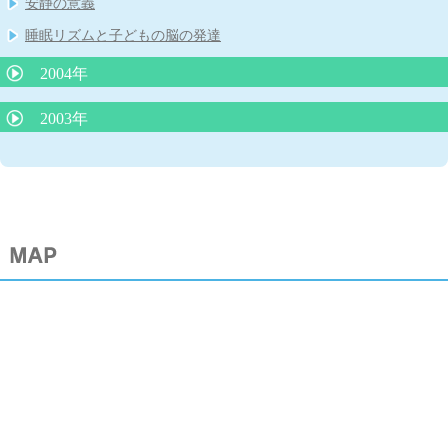
安静の意義
小児救急医療、子どものよだれ
睡眠リズムと子どもの脳の発達
2004年
耳のそうじ
2003年
虫歯は親からうつる！
マイコプラズマ肺炎と細気管支炎
子どもの肥満
受動喫煙の害(子どもをタバコの害から守りましょう）
乳児の栄養について
夕食後１時間半で入浴すると良く眠れる！
クラミジア肺炎
夏に流行る４つの病気
母乳で育った子は動脈硬化になりにくい？
川崎病ってどんな病気？
乳幼児期のテレビの見すぎは言葉の発達に影響
働く世代の快眠１０か条