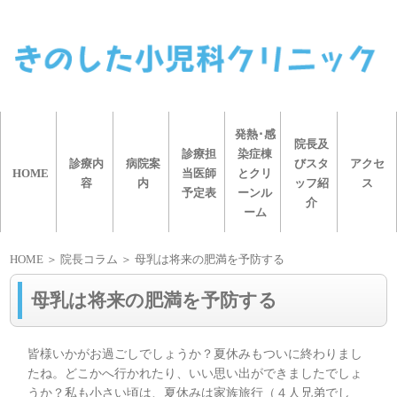
発熱･感
院長及
診療担
染症棟
診療内
病院案
びスタ
アクセ
HOME
当医師
とクリ
容
内
ッフ紹
ス
予定表
ーンル
介
ーム
HOME
＞ 院長コラム ＞ 母乳は将来の肥満を予防する
母乳は将来の肥満を予防する
皆様いかがお過ごしでしょうか？夏休みもついに終わりまし
たね。どこかへ行かれたり、いい思い出ができましたでしょ
うか？私も小さい頃は、夏休みは家族旅行（４人兄弟でし