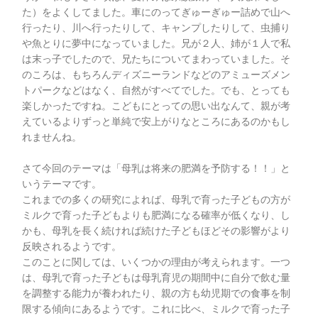
た）をよくしてました。車にのってぎゅーぎゅー詰めで山へ
行ったり、川へ行ったりして、キャンプしたりして、虫捕り
や魚とりに夢中になっていました。兄が２人、姉が１人で私
は末っ子でしたので、兄たちについてまわっていました。そ
のころは、もちろんディズニーランドなどのアミューズメン
トパークなどはなく、自然がすべてでした。でも、とっても
楽しかったですね。こどもにとっての思い出なんて、親が考
えているよりずっと単純で安上がりなところにあるのかもし
れませんね。
さて今回のテーマは「母乳は将来の肥満を予防する！！」と
いうテーマです。
これまでの多くの研究によれば、母乳で育った子どもの方が
ミルクで育った子どもよりも肥満になる確率が低くなり、し
かも、母乳を長く続ければ続けた子どもほどその影響がより
反映されるようです。
このことに関しては、いくつかの理由が考えられます。一つ
は、母乳で育った子どもは母乳育児の期間中に自分で飲む量
を調整する能力が養われたり、親の方も幼児期での食事を制
限する傾向にあるようです。これに比べ、ミルクで育った子