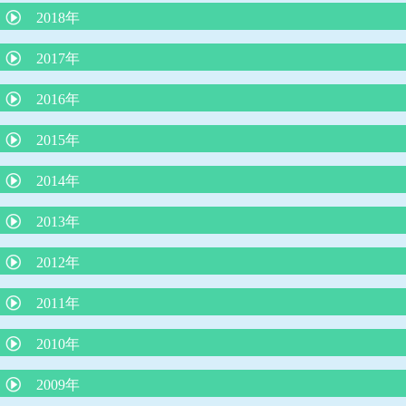
インフルエンザの最新知識
2018年
院長コラム アレルギー学会が言っている（積極的に負荷免疫療
院長コラム 「子どもの便秘について」
法をする）ことは本当か？
ウイルス性下痢に整腸剤は効果なし
子どもの微熱とは 院長コラム
苺状血管腫の治療がレーザー治療から内服（プロプラノロール）
2017年
院長コラム「魚をたべて蕁麻疹が出たら、魚アレルギーか？』
自家栽培のジャガイモの食中毒に注意！
治療へ
院長コラム 本年度の学校・幼稚園のプール実施の条件について
子どもの肥満と肥満症
子宮頸がんワクチンを受けましょう！
2016年
りんご病は何度もかかる？？
嘔吐下痢症に、吐き気止めや整腸剤は必要？？
院長コラム 令和２年５月号 「赤ちゃんは縦抱っこより、抱きし
シナジス接種します
められたい！」
抗インフルエンザ薬 新薬ゾフルーザによる「耐性」とはどうい
「抗生剤は検査なしで出してはならない」という声明文（日本小
赤ちゃんの仙尾部の皮膚のくぼみ
2015年
う意味か？
児科医会）
溶連菌感染症後の尿検査について
乳児健診を受けられない保護者の方に伝えたいこと
L8020乳酸菌による虫歯予防
小１プロブレムとは
空気嚥下症（くうきえんげしょう）
おちんちんの「むきむき体操」に物申す
2014年
「３歳の自我の芽生え」
花粉症の注射（ゾレア）治療について
揺さぶられ症候群
かぜの薬ー院長のひとりごと
ちょっといいお話し
手足口病について
耳掃除はしてはいけません！
子どもの睡眠
３歳までの子育てに大切なこと
2013年
４歳まで授乳を
子どもの謎の“あるある”行動
今、お子さんが飲んでいる薬、本当に必要ですか？
厚労省が「カゼや喉の痛みに容易に抗生剤は使うな！」
子どものわがままやめさせる魔法のフレーズ
子どもとスマホ
夜尿症に対する最新治療について
2012年
子どもを傷つける言葉、行為とは？
新しいインフルエンザ治療薬「ゾフルーザ」について
ヒトメタニウモウイルスとは何者だ？
最新、人気の絵本の紹介（３冊）
ダンスィ
運動会の競争で勝つ方法
熱中症のメカニズムと症状に対する救急処置
アレルギー検査では見つからないミルクアレルギー
予防接種の同時接種とその効果について
2011年
子どもに使ってはいけないNGワード
鉄欠乏性貧血
コミュニケーションがとれない子どもたち
熱中症のメカニズムと症状に対する救急処置
子どもの才能を伸ばせない親の特徴
将来、６種混合ワクチンになる日が来る？
包茎の赤ちゃんの対処
不思議の国のアリス症候群
ロタウイルス胃腸炎予防ワクチン
2010年
４歳の頃に本をたくさん読むと頭が良くなる？
赤ちゃんの授乳について
子どもを抱きしめるほど頭が良くなる
脱水症を防ぐ経口補水の方法
突発性発疹症は健康な身近な人からうつる
肺炎球菌、ヒブワクチンの重要性
赤ちゃんを泣き止ませるための必殺アラカルト
喘息の患者さんの治療（予防）について
「子どもののほめ方、叱り方」
2009年
B型肝炎予防ワクチンを受けましょう！
「赤ちゃんの涙目、めやに」について
夏に流行るエンテロウイルス感染症
溶連菌感染症の治療